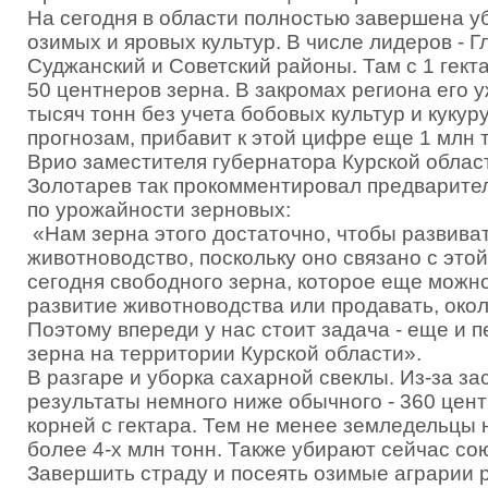
На сегодня в области полностью завершена у
озимых и яровых культур. В числе лидеров - Г
Суджанский и Советский районы. Там с 1 гект
50 центнеров зерна. В закромах региона его у
тысяч тонн без учета бобовых культур и кукуру
прогнозам, прибавит к этой цифре еще 1 млн
Врио заместителя губернатора Курской облас
Золотарев так прокомментировал предварите
по урожайности зерновых:
«Нам зерна этого достаточно, чтобы развива
животноводство, поскольку оно связано с этой
сегодня свободного зерна, которое еще можн
развитие животноводства или продавать, окол
Поэтому впереди у нас стоит задача - еще и п
зерна на территории Курской области».
В разгаре и уборка сахарной свеклы. Из-за з
результаты немного ниже обычного - 360 цен
корней с гектара. Тем не менее земледельцы
более 4-х млн тонн. Также убирают сейчас со
Завершить страду и посеять озимые аграрии 