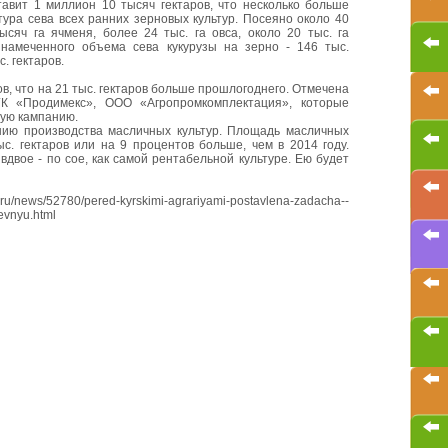
ставит 1 миллион 10 тысяч гектаров, что несколько больше
тура сева всех ранних зерновых культур. Посеяно около 40
сяч га ячменя, более 24 тыс. га овса, около 20 тыс. га
намеченного объема сева кукурузы на зерно - 146 тыс.
с. гектаров.
в, что на 21 тыс. гектаров больше прошлогоднего. Отмечена
К «Продимекс», ООО «Агропромкомплектация», которые
ую кампанию.
ию производства масличных культур. Площадь масличных
ыс. гектаров или на 9 процентов больше, чем в 2014 году.
двое - по сое, как самой рентабельной культуре. Ею будет
/news/52780/pered-kyrskimi-agrariyami-postavlena-zadacha--
sevnyu.html