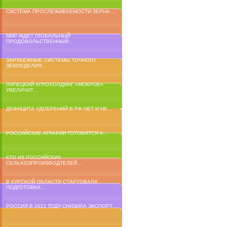
СИСТЕМА ПРОСЛЕЖИВАЕМОСТИ ЗЕРНА…
МИР ЖДЕТ ГЛОБАЛЬНЫЙ
ПРОДОВОЛЬСТВЕННЫЙ…
ЗАРУБЕЖНЫЕ СИСТЕМЫ ТОЧНОГО
ЗЕМЛЕДЕЛИЯ…
ЛИПЕЦКИЙ АГРОХОЛДИНГ «МОКРОЕ»
УВЕЛИЧИТ…
ДЕФИЦИТА УДОБРЕНИЙ В РФ НЕТ И НЕ…
РОССИЙСКИЕ АГРАРИИ ГОТОВЯТСЯ К…
КТО ИЗ РОССИЙСКИХ
СЕЛЬХОЗПРОИЗВОДТЕЛЕЙ…
В КУРСКОЙ ОБЛАСТИ СТАРТОВАЛА
ПОДГОТОВКА…
РОССИЯ В 2021 ГОДУ СНИЗИЛА ЭКСПОРТ…