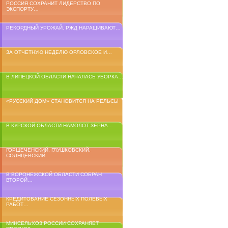
РОССИЯ СОХРАНИТ ЛИДЕРСТВО ПО
ЭКСПОРТУ…
РЕКОРДНЫЙ УРОЖАЙ. РЖД НАРАЩИВАЮТ…
ЗА ОТЧЕТНУЮ НЕДЕЛЮ ОРЛОВСКОЕ И…
В ЛИПЕЦКОЙ ОБЛАСТИ НАЧАЛАСЬ УБОРКА…
«РУССКИЙ ДОМ» СТАНОВИТСЯ НА РЕЛЬСЫ
В КУРСКОЙ ОБЛАСТИ НАМОЛОТ ЗЕРНА…
ГОРШЕЧЕНСКИЙ, ГЛУШКОВСКИЙ,
СОЛНЦЕВСКИЙ…
В ВОРОНЕЖСКОЙ ОБЛАСТИ СОБРАН
ВТОРОЙ…
КРЕДИТОВАНИЕ СЕЗОННЫХ ПОЛЕВЫХ
РАБОТ…
МИНСЕЛЬХОЗ РОССИИ СОХРАНЯЕТ