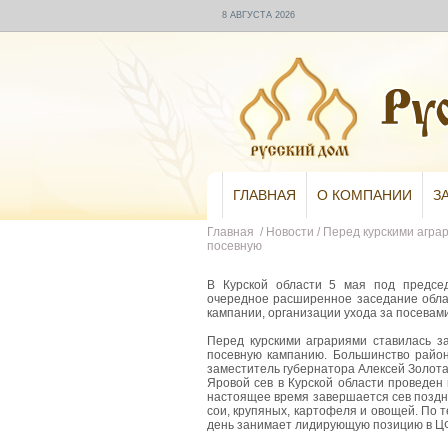
8 АВГУСТА 2026
ГЛАВНАЯ
О КОМПАНИИ
З
Главная
/
Новости
/
Перед курскими агра
посевную
В Курской области 5 мая под предсе
очередное расширенное заседание обла
кампании, организации ухода за посевами
Перед курскими аграриями ставилась 
посевную кампанию. Большинство район
заместитель губернатора Алексей Золота
Яровой сев в Курской области проведен 
настоящее время завершается сев поздни
сои, крупяных, картофеля и овощей. По 
день занимает лидирующую позицию в Ц