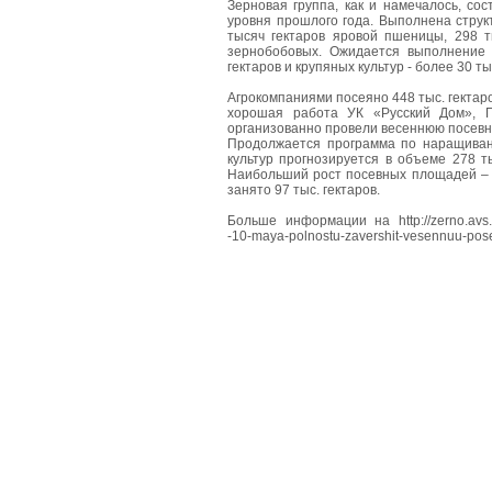
Зерновая группа, как и намечалось, со
уровня прошлого года. Выполнена струк
тысяч гектаров яровой пшеницы, 298 ты
зернобобовых. Ожидается выполнение 
гектаров и крупяных культур - более 30 ты
Агрокомпаниями посеяно 448 тыс. гектаро
хорошая работа УК «Русский Дом», Г
организованно провели весеннюю посевн
Продолжается программа по наращиван
культур прогнозируется в объеме 278 т
Наибольший рост посевных площадей – в
занято 97 тыс. гектаров.
Больше информации на http://zerno.avs.ru
-10-maya-polnostu-zavershit-vesennuu-po