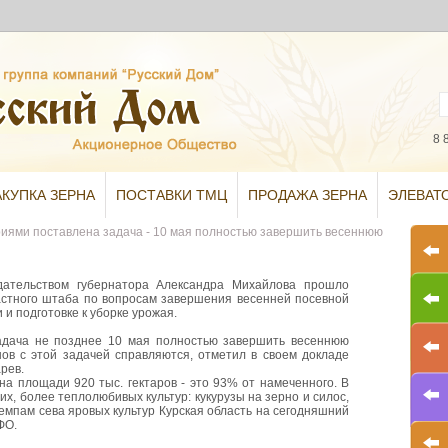
8 
АКУПКА ЗЕРНА
ПОСТАВКИ ТМЦ
ПРОДАЖА ЗЕРНА
ЭЛЕВАТ
риями поставлена задача - 10 мая полностью завершить весеннюю
дательством губернатора Александра Михайлова прошло
стного штаба по вопросам завершения весенней посевной
 и подготовке к уборке урожая.
задача не позднее 10 мая полностью завершить весеннюю
ов с этой задачей справляются, отметил в своем докладе
рев.
на площади 920 тыс. гектаров - это 93% от намеченного. В
х, более теплолюбивых культур: кукурузы на зерно и силос,
темпам сева яровых культур Курская область на сегодняшний
ФО.