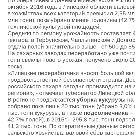
По оперативным данным Минсельхоза РФ по с
октября 2016 года в Липецкой области валово
в хозяйствах всех категорий превысил 2,55 млн 
млн тонн), пока убрано менее половины (42,7
технической культурой площадей.
Средняя по региону урожайность составляет 4
гектара, в Тербунском, Чаплыгинском и Долго
отдача полей значительно выше - от 500 до 55
На сахарных заводах переработано уже почт
тонн свеклы нового урожая, получено около 2
песка.
«Липецкие переработчики вносят большой вкл
продовольственной безопасности страны. Дес
российского сахара сегодня производится на
региона», - отмечает губернатор Липецкой об
В регионе продолжается
уборка кукурузы на
собрано пока лишь 20 тыс. тонн (убрано 3,0% п
тыс. тонн кукурузы, а также
подсолнечника
– 
42,7% полей), в 2015г. - 295,8 тыс. тонн подс
41,3 тыс. тонн. По оперативным данным реги
сельского хозяйства, валовой сбор картофеля